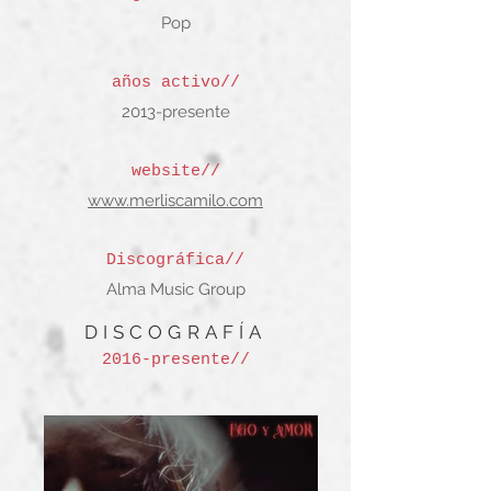
Pop
años activo
//
2013-present
e
website//
www.merliscamilo.com
Discográfica//
Alma Music Group
DISCOGRAFÍA
2016-present
e
//